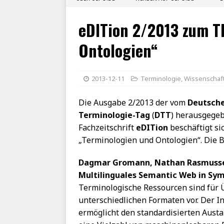
eDITion 2/2013 zum T
Ontologien“
2013-12-11
Terminologie
,
Wissenschaf
Die Ausgabe 2/2013 der vom
Deutsch
Terminologie-Tag
(
DTT
) herausgege
Fachzeitschrift
eDITion
beschäftigt s
„Terminologien und Ontologien“. Die B
Dagmar Gromann, Nathan Rasmussen
Multilinguales Semantic Web in Sy
Terminologische Ressourcen sind für Ü
unterschiedlichen Formaten vor. Der 
ermöglicht den standardisierten Aust