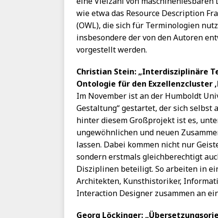
eine Vielzahl von maschinenlesbaren 
wie etwa das Resource Description F
(OWL), die sich für Terminologien nutz
insbesondere der von den Autoren en
vorgestellt werden.
Christian Stein: „Interdisziplinäre 
Ontologie für den Exzellenzcluster ‚
Im November ist an der Humboldt Unive
Gestaltung“ gestartet, der sich selbst 
hinter diesem Großprojekt ist es, unte
ungewöhnlichen und neuen Zusammenst
lassen. Dabei kommen nicht nur Geis
sondern erstmals gleichberechtigt auc
Disziplinen beteiligt. So arbeiten in 
Architekten, Kunsthistoriker, Informat
Interaction Designer zusammen an ei
Georg Löckinger: „Übersetzungsorie