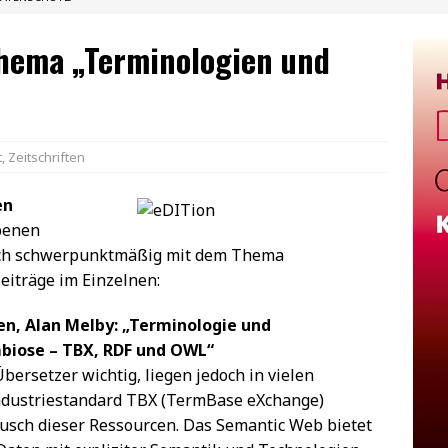
hema „Terminologien und
t
,
Zeitschriften
en
benen
ich schwerpunktmäßig mit dem Thema
eiträge im Einzelnen:
, Alan Melby: „Terminologie und
mbiose – TBX, RDF und OWL“
bersetzer wichtig, liegen jedoch in vielen
Industriestandard TBX (TermBase eXchange)
ausch dieser Ressourcen. Das Semantic Web bietet