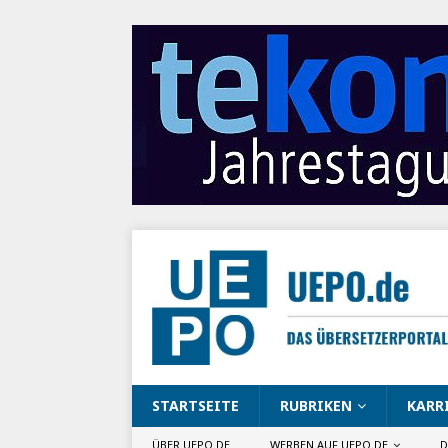
STARTSEITE
RUBRIKEN
KARR
ÜBER UEPO.DE
WERBEN AUF UEPO.DE
D