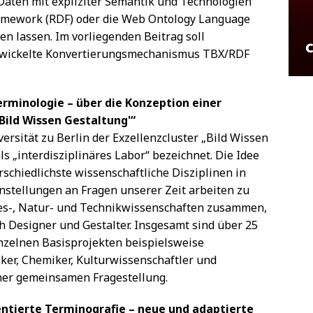
Daten mit expliziter Semantik und Technologien
ramework (RDF) oder die Web Ontology Language
en lassen. Im vorliegenden Beitrag soll
twickelte Konvertierungsmechanismus TBX/RDF
Terminologie – über die Konzeption einer
Bild Wissen Gestaltung'“
rsität zu Berlin der Exzellenzcluster „Bild Wissen
als „interdisziplinäres Labor“ bezeichnet. Die Idee
rschiedlichste wissenschaftliche Disziplinen in
ellungen an Fragen unserer Zeit arbeiten zu
tes-, Natur- und Technikwissenschaften zusammen,
h Designer und Gestalter. Insgesamt sind über 25
einzelnen Basisprojekten beispielsweise
iker, Chemiker, Kulturwissenschaftler und
ner gemeinsamen Fragestellung.
ntierte Terminografie – neue und adaptierte