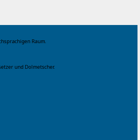
schsprachigen Raum.
setzer und Dolmetscher.