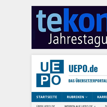
STARTSEITE
RUBRIKEN
KARR
ÜBER UEPO.DE
WERBEN AUF UEPO.DE
D