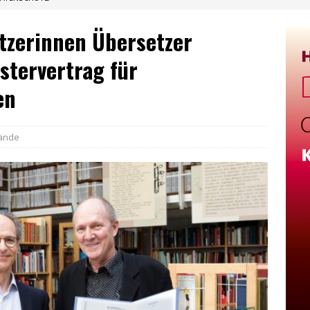
etzerinnen Übersetzer
stervertrag für
en
ände