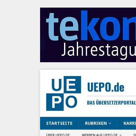
STARTSEITE
RUBRIKEN
KARR
ÜBER UEPO.DE
WERBEN AUF UEPO.DE
D