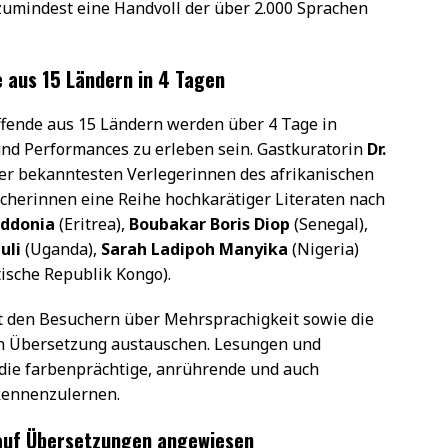
umindest eine Handvoll der über 2.000 Sprachen
e aus 15 Ländern in 4 Tagen
ffende aus 15 Ländern werden über 4 Tage in
nd Performances zu erleben sein. Gastkuratorin
Dr.
der bekanntesten Verlegerinnen des afrikanischen
herinnen eine Reihe hochkarätiger Literaten nach
Addonia
(Eritrea),
Boubakar Boris Diop
(Senegal),
uli
(Uganda),
Sarah Ladipoh Manyika
(Nigeria)
sche Republik Kongo).
t den Besuchern über Mehrsprachigkeit sowie die
len Übersetzung austauschen. Lesungen und
 die farbenprächtige, anrührende und auch
kennenzulernen.
 auf Übersetzungen angewiesen