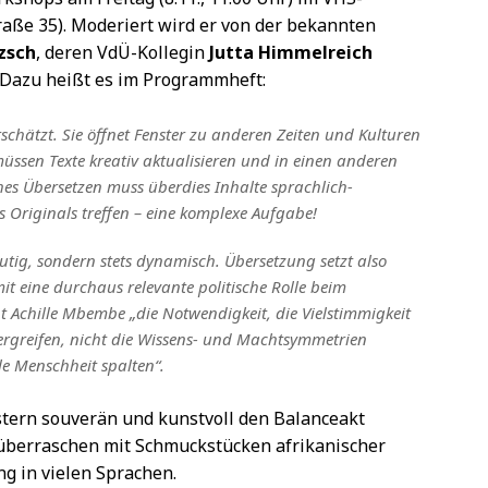
aße 35). Moderiert wird er von der bekannten
zsch
, deren VdÜ-Kollegin
Jutta Himmelreich
t. Dazu heißt es im Programmheft:
schätzt. Sie öffnet Fenster zu anderen Zeiten und Kulturen
üssen Texte kreativ aktualisieren und in einen anderen
sches Übersetzen muss überdies Inhalte sprachlich-
s Originals treffen – eine komplexe Aufgabe!
utig, sondern stets dynamisch. Übersetzung setzt also
t eine durchaus relevante politische Rolle beim
ht Achille Mbembe „die Notwendigkeit, die Vielstimmigkeit
ergreifen, nicht die Wissens- und Machtsymmetrien
le Menschheit spalten“.
istern souverän und kunstvoll den Balanceakt
überraschen mit Schmuckstücken afrikanischer
ng in vielen Sprachen.