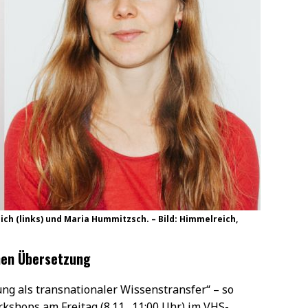
ch (links) und Maria Hummitzsch. – Bild: Himmelreich,
hen Übersetzung
ung als transnationaler Wissenstransfer“ – so
rkshops am Freitag (8.11., 11:00 Uhr) im VHS-