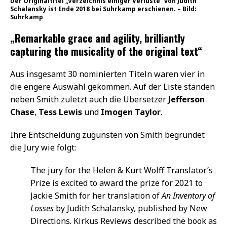
Der Originaltitel „Verzeichnis einiger Verluste“ von Judith
Schalansky ist Ende 2018 bei Suhrkamp erschienen. – Bild:
Suhrkamp
„Remarkable grace and agility, brilliantly
capturing the musicality of the original text“
Aus insgesamt 30 nominierten Titeln waren vier in
die engere Auswahl gekommen. Auf der Liste standen
neben Smith zuletzt auch die Übersetzer
Jefferson
Chase
,
Tess Lewis
und
Imogen Taylor
.
Ihre Entscheidung zugunsten von Smith begründet
die Jury wie folgt:
The jury for the Helen & Kurt Wolff Translator’s
Prize is excited to award the prize for 2021 to
Jackie Smith for her translation of
An Inventory of
Losses
by Judith Schalansky, published by New
Directions. Kirkus Reviews described the book as