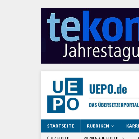
STARTSEITE
RUBRIKEN
KARR
ÜBER UEPO.DE
WERBEN AUF UEPO.DE
D