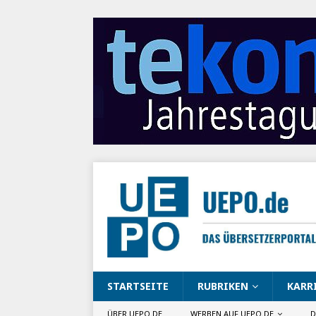
STARTSEITE
RUBRIKEN
KARR
ÜBER UEPO.DE
WERBEN AUF UEPO.DE
D