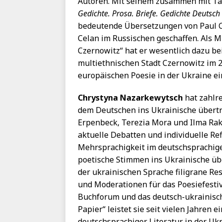
Autoren. Mit seinem zusammen mit Ta
Gedichte. Prosa. Briefe. Gedichte Deutsch
bedeutende Übersetzungen von Paul Ce
Celan im Russischen geschaffen. Als M
Czernowitz“ hat er wesentlich dazu bei
multiethnischen Stadt Czernowitz im 
europäischen Poesie in der Ukraine ei
Chrystyna Nazarkewytsch
hat zahlr
dem Deutschen ins Ukrainische übert
Erpenbeck, Terezia Mora und Ilma Rak
aktuelle Debatten und individuelle Re
Mehrsprachigkeit im deutschsprachig
poetische Stimmen ins Ukrainische üb
der ukrainischen Sprache filigrane R
und Moderationen für das Poesiefesti
Buchforum und das deutsch-ukrainisc
Papier“ leistet sie seit vielen Jahren 
deutschsprachiger Literatur in der Uk