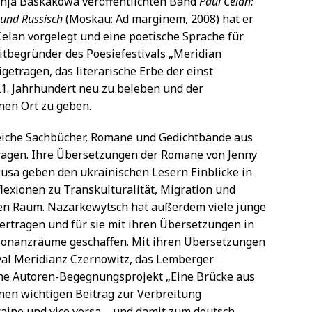
nja Baskakowa veröffentlichten Band
Paul Celan:
 und Russisch
(Moskau: Ad marginem, 2008) hat er
lan vorgelegt und eine poetische Sprache für
itbegründer des Poesiefestivals „Meridian
getragen, das literarische Erbe der einst
21. Jahrhundert neu zu beleben und der
nen Ort zu geben.
eiche Sachbücher, Romane und Gedichtbände aus
ragen. Ihre Übersetzungen der Romane von Jenny
usa geben den ukrainischen Lesern Einblicke in
flexionen zu Transkulturalität, Migration und
en Raum. Nazarkewytsch hat außerdem viele junge
ertragen und für sie mit ihren Übersetzungen in
esonanzräume geschaffen. Mit ihren Übersetzungen
val Meridianz Czernowitz, das Lemberger
he Autoren-Begegnungsprojekt „Eine Brücke aus
einen wichtigen Beitrag zur Verbreitung
raine und vice versa – und damit zum deutsch-