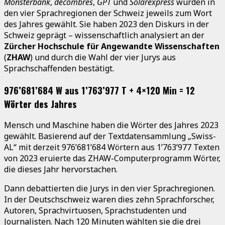
Monsterbank
,
décombres
,
GPT
und
Solarexpress
wurden in
den vier Sprachregionen der Schweiz jeweils zum Wort
des Jahres gewählt. Sie haben 2023 den Diskurs in der
Schweiz geprägt – wissenschaftlich analysiert an der
Zürcher Hochschule für Angewandte Wissenschaften
(
ZHAW
) und durch die Wahl der vier Jurys aus
Sprachschaffenden bestätigt.
976’681’684 W aus 1’763’977 T + 4×120 Min = 12
Wörter des Jahres
Mensch und Maschine haben die Wörter des Jahres 2023
gewählt. Basierend auf der Textdatensammlung „Swiss-
AL“ mit derzeit 976’681’684 Wörtern aus 1’763’977 Texten
von 2023 eruierte das ZHAW-Computerprogramm Wörter,
die dieses Jahr hervorstachen.
Dann debattierten die Jurys in den vier Sprachregionen.
In der Deutschschweiz waren dies zehn Sprachforscher,
Autoren, Sprachvirtuosen, Sprachstudenten und
Journalisten. Nach 120 Minuten wählten sie die drei