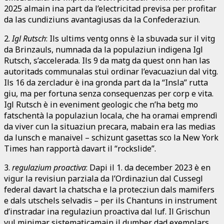
2025 almain ina part da l’electricitad previsa per profitar
da las cundiziuns avantagiusas da la Confederaziun.
2.
Igl Rutsch
: Ils ultims ventg onns è la sbuvada sur il vitg
da Brinzauls, numnada da la populaziun indigena Igl
Rutsch, s’accelerada. Ils 9 da matg da quest onn han las
autoritads communalas stuì ordinar l’evacuaziun dal vitg.
Ils 16 da zercladur è ina gronda part da la “Insla” rutta
giu, ma per fortuna senza consequenzas per corp e vita.
Igl Rutsch è in eveniment geologic che n’ha betg mo
fatschentà la populaziun locala, che ha oramai emprendì
da viver cun la situaziun precara, mabain era las medias
da lunsch e manaivel – schizunt gasettas sco la New York
Times han rapportà davart il “rockslide”.
3.
regulazium proactiva
: Dapi il 1. da december 2023 è en
vigur la revisiun parziala da l’Ordinaziun dal Cussegl
federal davart la chatscha e la protecziun dals mamifers
e dals utschels selvadis – per ils Chantuns in instrument
d’instradar ina regulaziun proactiva dal luf. Il Grischun
vul minimar sistematicamain il dumber dad exemplars