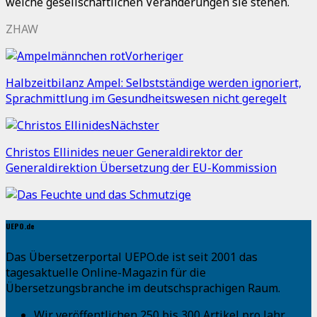
welche gesellschaftlichen Veränderungen sie stehen.
ZHAW
Vorheriger
Halbzeitbilanz Ampel: Selbstständige werden ignoriert,
Sprachmittlung im Gesundheitswesen nicht geregelt
Nächster
Christos Ellinides neuer Generaldirektor der
Generaldirektion Übersetzung der EU-Kommission
UEPO.de
Das Übersetzerportal UEPO.de ist seit 2001 das
tagesaktuelle Online-Magazin für die
Übersetzungsbranche im deutschsprachigen Raum.
Wir veröffentlichen 250 bis 300 Artikel pro Jahr.