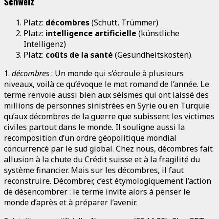
Schweiz
Platz:
décombres
(Schutt, Trümmer)
Platz:
intelligence artificielle
(künstliche
Intelligenz)
Platz:
coûts de la santé
(Gesundheitskosten).
1.
décombres
: Un monde qui s’écroule à plusieurs
niveaux, voilà ce qu’évoque le mot romand de l’année. Le
terme renvoie aussi bien aux séismes qui ont laissé des
millions de personnes sinistrées en Syrie ou en Turquie
qu’aux décombres de la guerre que subissent les victimes
civiles partout dans le monde. Il souligne aussi la
recomposition d’un ordre géopolitique mondial
concurrencé par le sud global. Chez nous, décombres fait
allusion à la chute du Crédit suisse et à la fragilité du
système financier. Mais sur les décombres, il faut
reconstruire. Décombrer, c’est étymologiquement l’action
de désencombrer : le terme invite alors à penser le
monde d’après et à préparer l’avenir.