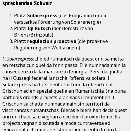
sprechenden Schweiz
Platz:
Solarexpress
(das Programm für die
verstärkte Förderung von Solarenergie)
Platz:
Igl Rutsch
(der Bergsturz von
Brienz/Brinzouls)
Platz:
regulaziun proactiva
(die proaktive
Regulierung von Wolfsrudeln)
1.
Solarexpress
: Il pled rumantsch da quest onn sa metta
en retscha cun quel da l’onn passà. El è numnadamain la
consequenza da la mancanza d’energia. Pervi da quella
ha il Cussegl federal lantschà l’offensiva solara. Il
Solarexpress ha fatschentà tut l’onn la glieud en il
Grischun ed en spezial quella en Rumantschia. Ina buna
part dals gronds projects planisads il mument en il
Grischun sa chatta numnadamain sin territori da
vischnancas rumantschas. Bleras e blers han decis quest
onn en chaussa u vegnan a decider il proxim temp. Ils
projects vegnan discutads a moda cuntraversa ed
emoziunala. Ils implants ston producir enfin la fin dal