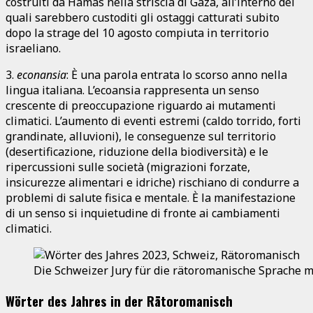
costruiti da Hamas nella striscia di Gaza, all’interno dei
quali sarebbero custoditi gli ostaggi catturati subito
dopo la strage del 10 agosto compiuta in territorio
israeliano.
3.
econansia
: È una parola entrata lo scorso anno nella
lingua italiana. L’ecoansia rappresenta un senso
crescente di preoccupazione riguardo ai mutamenti
climatici. L’aumento di eventi estremi (caldo torrido, forti
grandinate, alluvioni), le conseguenze sul territorio
(desertificazione, riduzione della biodiversità) e le
ripercussioni sulle società (migrazioni forzate,
insicurezze alimentari e idriche) rischiano di condurre a
problemi di salute fisica e mentale. È la manifestazione
di un senso si inquietudine di fronte ai cambiamenti
climatici.
Die Schweizer Jury für die rätoromanische Sprache m
Wörter des Jahres in der Rätoromanisch