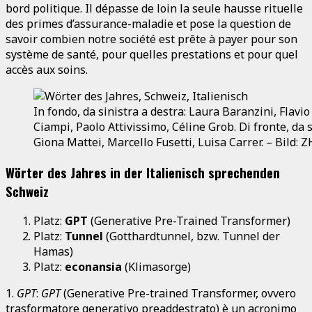
bord politique. Il dépasse de loin la seule hausse rituelle
des primes d’assurance-maladie et pose la question de
savoir combien notre société est prête à payer pour son
système de santé, pour quelles prestations et pour quel
accès aux soins.
In fondo, da sinistra a destra: Laura Baranzini, Flavio
Ciampi, Paolo Attivissimo, Céline Grob. Di fronte, da s
Giona Mattei, Marcello Fusetti, Luisa Carrer. – Bild:
Wörter des Jahres in der Italienisch sprechenden
Schweiz
Platz:
GPT
(Generative Pre-Trained Transformer)
Platz:
Tunnel
(Gotthardtunnel, bzw. Tunnel der
Hamas)
Platz:
econansia
(Klimasorge)
1.
GPT
:
GPT
(Generative Pre-trained Transformer, ovvero
trasformatore generativo preaddestrato) è un acronimo