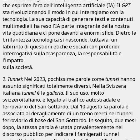
che esprime l’era dell’intelligenza artificiale (IA). Il
GPT
sta rivoluzionando il modo in cui interagiamo con la
tecnologia. La sua capacità di generare testi e contenuti
multimediali ha reso l’IA parte integrante della nostra
vita quotidiana e ci pone davanti a enormi sfide. Dietro la
brillantezza tecnologica si nasconde, tuttavia, un
labirinto di questioni etiche e sociali con profondi
interrogativi sulla trasparenza, la responsabilità e
l’impatto
sulla società.
2.
Tunnel
: Nel 2023, pochissime parole come
tunnel
hanno
assunto significati totalmente diversi. Nella Svizzera
italiana
tunnel
è la
galleria
. Il suo uso, molto
svizzeroitaliano, è legato al traffico autostradale e
ferroviario del San Gottardo. Dal 10 agosto la parola è
associata al deragliamento di un treno merci nel tunnel
ferroviario di base del San Gottardo. In seguito, due mesi
dopo, la stessa parola è usata prevalentemente nel
discorso pubblico per indicare i famigerati tunnel