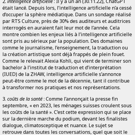
2.
intelligence artificielle
: Il y a un an (30.11.22), ChatGPT
était lancé. Depuis lors, l’intelligence artificielle n’a cessé
d’occuper la sphère médiatique. Dans un sondage réalisé
par RTS Culture, près de 30% des auditeurs et auditrices
interrogés en auraient fait leur mot de l’année. Cela
montre combien les enjeux liés à l’intelligence artificielle
sont pris au sérieux par la population. Des domaines
comme le journalisme, l’enseignement, la traduction ou
la création artistique sont déjà frappés de plein fouet.
Comme le relevait Alexia Kohli, qui vient de terminer son
bachelor à l’institut de traduction et d’interprétation
(IUED) de la ZHAW, intelligence artificielle s’annonce
peut-être comme le mot de la décennie, tant il contribue
à transformer nos pratiques et nos représentations.
3.
coûts de la santé
: Comme l’annonçait la presse fin
septembre, « en 2023, les ménages suisses croulent sous
les coûts de la santé ». C’est cette expression qui se place
sur la dernière marche du podium, devant les finalistes
dialogue, climatosceptique et nuance. Le sujet se
retrouve dans toutes les conversations, quel que soit le