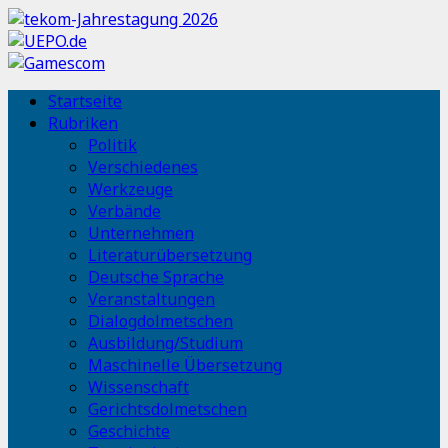
Startseite
Rubriken
Politik
Verschiedenes
Werkzeuge
Verbände
Unternehmen
Literaturübersetzung
Deutsche Sprache
Veranstaltungen
Dialogdolmetschen
Ausbildung/Studium
Maschinelle Übersetzung
Wissenschaft
Gerichtsdolmetschen
Geschichte