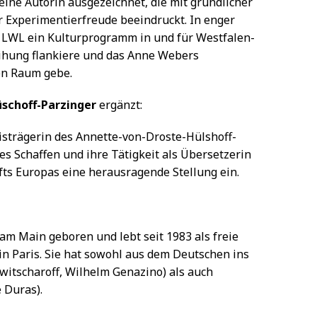
ine Autorin ausgezeichnet, die mit gründlicher
r Experimentierfreude beeindruckt. In enger
 LWL ein Kulturprogramm in und für Westfalen-
eihung flankiere und das Anne Webers
en Raum gebe.
üschoff-Parzinger
ergänzt:
isträgerin des Annette-von-Droste-Hülshoff-
hes Schaffen und ihre Tätigkeit als Übersetzerin
fts Europas eine herausragende Stellung ein.
m Main geboren und lebt seit 1983 als freie
in Paris. Sie hat sowohl aus dem Deutschen ins
Lewitscharoff, Wilhelm Genazino) als auch
 Duras).