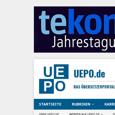
STARTSEITE
RUBRIKEN
KARR
ÜBER UEPO.DE
WERBEN AUF UEPO.DE
D