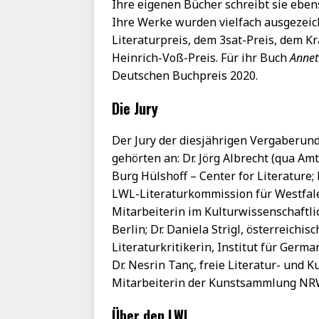
Ihre eigenen Bücher schreibt sie eben
Ihre Werke wurden vielfach ausgezeich
Literaturpreis, dem 3sat-Preis, dem K
Heinrich-Voß-Preis. Für ihr Buch
Annet
Deutschen Buchpreis 2020.
Die Jury
Der Jury der diesjährigen Vergaberun
gehörten an: Dr. Jörg Albrecht (qua Am
Burg Hülshoff – Center for Literature; 
LWL-Literaturkommission für Westfale
Mitarbeiterin im Kulturwissenschaftlic
Berlin; Dr. Daniela Strigl, österreichi
Literaturkritikerin, Institut für Germa
Dr. Nesrin Tanç, freie Literatur- und 
Mitarbeiterin der Kunstsammlung NR
Über den LWL