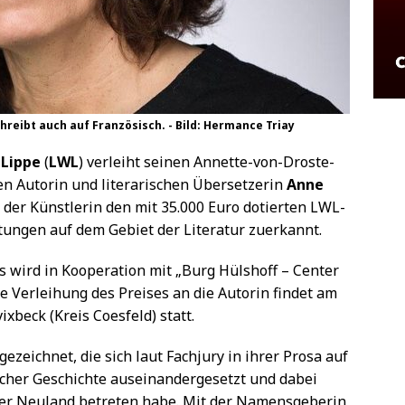
chreibt auch auf Französisch. - Bild: Hermance Triay
-Lippe
(
LWL
) verleiht seinen Annette-von-Droste-
en Autorin und literarischen Übersetzerin
Anne
t der Künstlerin den mit 35.000 Euro dotierten LWL-
tungen auf dem Gebiet der Literatur zuerkannt.
 wird in Kooperation mit „Burg Hülshoff – Center
he Verleihung des Preises an die Autorin findet am
xbeck (Kreis Coesfeld) statt.
zeichnet, die sich laut Fachjury in ihrer Prosa auf
cher Geschichte auseinandergesetzt und dabei
her Neuland betreten habe. Mit der Namensgeberin