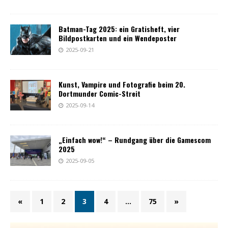
Batman-Tag 2025: ein Gratisheft, vier
Bildpostkarten und ein Wendeposter
2025-09-21
Kunst, Vampire und Fotografie beim 20.
Dortmunder Comic-Streit
2025-09-14
„Einfach wow!“ – Rundgang über die Gamescom
2025
2025-09-05
«
1
2
3
4
…
75
»