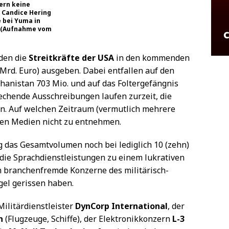
ern keine
 Candice Hering
e bei Yuma in
z (Aufnahme vom
rden die
Streitkräfte der USA
in den kommenden
 Mrd. Euro) ausgeben. Dabei entfallen auf den
ghanistan 703 Mio. und auf das Foltergefängnis
echende Ausschreibungen laufen zurzeit, die
n. Auf welchen Zeitraum (vermutlich mehrere
 den Medien nicht zu entnehmen.
g das Gesamtvolumen noch bei lediglich 10 (zehn)
 die Sprachdienstleistungen zu einem lukrativen
ch branchenfremde Konzerne des militärisch-
gel gerissen haben.
ilitärdienstleister
DynCorp International
, der
n
(Flugzeuge, Schiffe), der Elektronikkonzern
L-3