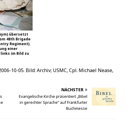
nym) übersetzt
vom 48th Brigade
antry Regiment).
ung einer
links im Bild zu
 2006-10-05. Bild: Archiv; USMC, Cpl. Michael Nease,
NÄCHSTER
es
Evangelische Kirche präsentiert „Bibel
se
in gerechter Sprache“ auf Frankfurter
Buchmesse