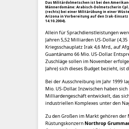
Das Militärdolmetschen ist bei den Amerikan
Männerdomäne: Arabisch-Dolmetscherin Cpl.
(rechts) bei einer Militärübung in einer Wüst
Arizona in Vorbereitung auf den Irak-Einsat
14.10.2004).
Allein für Sprachdienstleistungen we
Jahren 5,52 Milliarden US-Dollar (4,35
Kriegsschauplatz Irak 4,6 Mrd., auf Af
Guantánamo 66 Mio. US-Dollar. Entspr
Zuschläge sollen im November erfolge
Jahre) sich dieses Budget bezieht, ist
Bei der Ausschreibung im Jahr 1999 la
Mio. US-Dollar. Inzwischen haben sich
Milliardengeschäft entwickelt, das si
industriellen Komplexes unter den Na
Zu den Großen im Markt gehören der M
Rüstungskonzern
Northrop Grumma