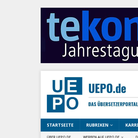
STARTSEITE
RUBRIKEN
KARR
ÜBER UEPO.DE
WERBEN AUF UEPO.DE
D