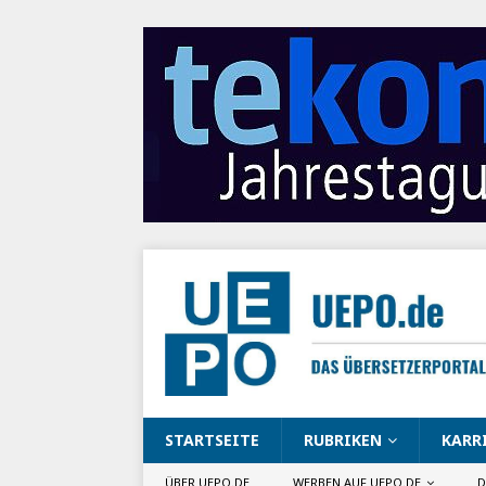
STARTSEITE
RUBRIKEN
KARR
ÜBER UEPO.DE
WERBEN AUF UEPO.DE
D