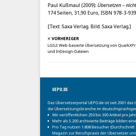
Paul Kußmaul (2009):
Übersetzen – nicht
174 Seiten, 31,90 Euro, ISBN 978-3-93
[Text: Saxa Verlag. Bild: Saxa Verlag.]
VORHERIGER
LGS2: Web-basierte Übersetzung von QuarkXPr
und InDesign-Dateien
UEPO.DE
Das Übersetzerportal UEPO.de ist seit 2001 das 
die Übersetzungsbranche im deutschsprachige
Wir veröffentlichen 250 bis 300 Artikel pro Jahr
Mehr als 5.200 archivierte Beiträge bilden e
Pro Tag nutzen 1.808 Besucher (Durchschnitt 1
Magazin zur Berufspraxis der Übersetzer und