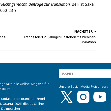
 leicht gemacht. Beiträge zur Translation
. Berlin: Saxa.
9060-23-9.
NÄCHSTER
ess-
Trados feiert 25-jähriges Bestehen mit Webinar-
Marathon
tagesaktuelle Online-Magazin für
Unsere Social-Media-Präsenzen:
n Raum.
.
ine umfassende Branchenchronik.
. Quartal 2021) dieses Online-
 Dolmetscher.