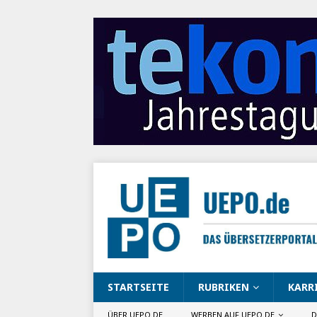
STARTSEITE
RUBRIKEN
KARR
ÜBER UEPO.DE
WERBEN AUF UEPO.DE
D