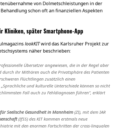
ostenübernahme von Dolmetschleistungen in der
 Behandlung schon oft an finanziellen Aspekten
r Kliniken, später Smartphone-App
hulmagazins
lookKIT
wird das Karlsruher Projekt zur
etschsystems näher beschrieben:
ofessionelle Übersetzer angewiesen, die in der Regel aber
d durch ihr Mithören auch die Privatsphäre des Patienten
rschweren Flüchtlingen zusätzlich einen
„Sprachliche und kulturelle Unterschiede können so nicht
chlimmsten Fall auch zu Fehldiagnosen führen“, erklärt
s für Seelische Gesundheit in Mannheim
(ZI), mit dem IAR
senschaft
(IfSS) des KIT kommen erstmals neue
hiatrie mit den enormen Fortschritten der cross-lingualen