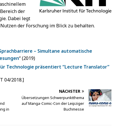
Maschinellem
 Bereich der
e. Dabei legt
 Nutzen der Forschung im Blick zu behalten.
Sprachbarriere – Simultane automatische
lesungen
“ (2019)
für Technologie präsentiert “Lecture Translator”
IT 04/2018.]
NÄCHSTER
Übersetzungen Schwerpunktthema
und
auf Manga-Comic-Con der Leipziger
ng in
Buchmesse