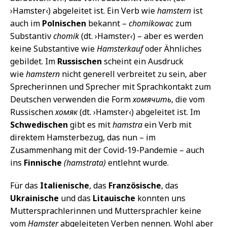
›Hamster‹) abgeleitet ist. Ein Verb wie
hamstern
ist
auch im
Polnischen
bekannt –
chomikowac
zum
Substantiv
chomik
(dt. ›Hamster
‹
) – aber es werden
keine Substantive wie
Hamsterkauf
oder Ähnliches
gebildet. Im
Russischen
scheint ein Ausdruck
wie
hamstern
nicht generell verbreitet zu sein, aber
Sprecherinnen und Sprecher mit Sprachkontakt zum
Deutschen verwenden die Form
хомячить
, die vom
Russischen
хомяк
(dt. ›Hamster‹) abgeleitet ist. Im
Schwedischen
gibt es mit
hamstra
ein Verb mit
direktem Hamsterbezug, das nun – im
Zusammenhang mit der Covid-19-Pandemie – auch
ins
Finnische
(hamstrata)
entlehnt wurde.
Für das
Italienische
, das
Französische
, das
Ukrainische
und das
Litauische
konnten uns
Muttersprachlerinnen und Muttersprachler keine
vom
Hamster
abgeleiteten Verben nennen. Wohl aber