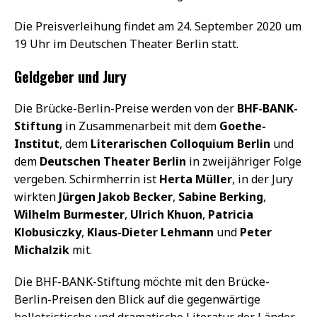
Die Preisverleihung findet am 24. September 2020 um
19 Uhr im Deutschen Theater Berlin statt.
Geldgeber und Jury
Die Brücke-Berlin-Preise werden von der
BHF-BANK-
Stiftung
in Zusammenarbeit mit dem
Goethe-
Institut
, dem
Literarischen Colloquium Berlin
und
dem
Deutschen Theater Berlin
in zweijähriger Folge
vergeben. Schirmherrin ist
Herta Müller
, in der Jury
wirkten
Jürgen Jakob Becker
,
Sabine Berking
,
Wilhelm Burmester
,
Ulrich Khuon
,
Patricia
Klobusiczky
,
Klaus-Dieter Lehmann
und
Peter
Michalzik
mit.
Die BHF-BANK-Stiftung möchte mit den Brücke-
Berlin-Preisen den Blick auf die gegenwärtige
belletristische und dramatische Literatur der Länder