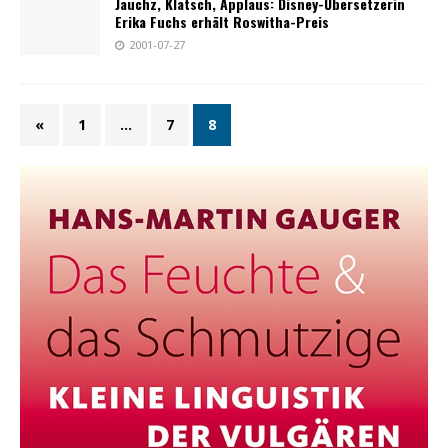
Jauchz, Klatsch, Applaus: Disney-Übersetzerin
Erika Fuchs erhält Roswitha-Preis
2001-07-27
«
1
…
7
8