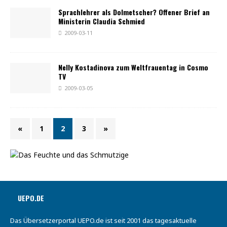
Sprachlehrer als Dolmetscher? Offener Brief an
Ministerin Claudia Schmied
2009-03-11
Nelly Kostadinova zum Weltfrauentag in Cosmo
TV
2009-03-05
«
1
2
3
»
UEPO.DE
Das Übersetzerportal UEPO.de ist seit 2001 das tagesaktuelle