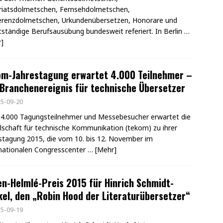
riatsdolmetschen, Fernsehdolmetschen,
erenzdolmetschen, Urkundenübersetzen, Honorare und
tständige Berufsausübung bundesweit referiert. In Berlin
…
]
om-Jahrestagung erwartet 4.000 Teilnehmer –
Branchenereignis für technische Übersetzer
5-09-20
4.000 Tagungsteilnehmer und Messebesucher erwartet die
lschaft für technische Kommunikation (tekom) zu ihrer
stagung 2015, die vom 10. bis 12. November im
nationalen Congresscenter
… [Mehr]
n-Helmlé-Preis 2015 für Hinrich Schmidt-
el, den „Robin Hood der Literaturübersetzer“
5-09-19