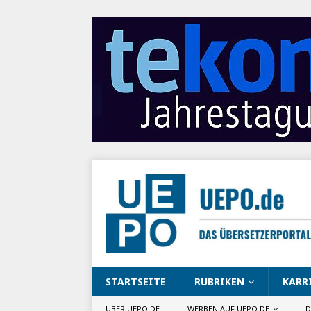
STARTSEITE
RUBRIKEN
KARR
ÜBER UEPO.DE
WERBEN AUF UEPO.DE
D