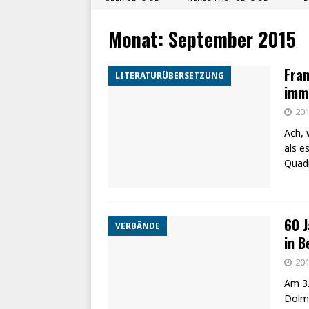
Monat:
September 2015
Fra
LITERATURÜBERSETZUNG
imm
201
Ach, 
als e
Quad
60 J
VERBÄNDE
in B
201
Am 3.
Dolme