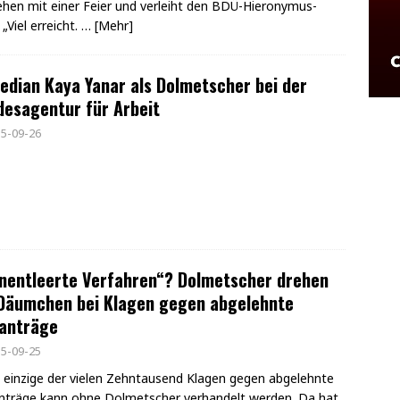
hen mit einer Feier und verleiht den BDÜ-Hieronymus-
 „Viel erreicht.
… [Mehr]
dian Kaya Yanar als Dolmetscher bei der
esagentur für Arbeit
5-09-26
nentleerte Verfahren“? Dolmetscher drehen
 Däumchen bei Klagen gegen abgelehnte
lanträge
5-09-25
 einzige der vielen Zehntausend Klagen gegen abgelehnte
nträge kann ohne Dolmetscher verhandelt werden. Da hat