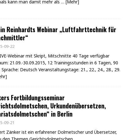
mals kann man damit mehr als
… [Mehr]
in Reinhardts Webinar „Luftfahrttechnik für
chmittler“
5-09-22
LIVE-Webinar mit Skript, Mitschnitte 40 Tage verfügbar
aum: 21.09.-30.09.2015, 12 Trainingsstunden in 6 Tagen, 90
 Sprache: Deutsch Veranstaltungstage: 21., 22., 24., 28., 29.
ehr]
ers Fortbildungsseminar
richtsdolmetschen, Urkundenübersetzen,
riatsdolmetschen“ in Berlin
5-09-21
rt Zänker ist ein erfahrener Dolmetscher und Übersetzer,
u den Themen Gerichtsdolmetschen,