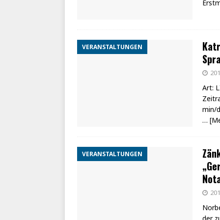
Erst
Katr
VERANSTALTUNGEN
Spra
201
Art: 
Zeitr
min/d
… [M
Zänk
VERANSTALTUNGEN
„Ge
Nota
201
Norbe
der z