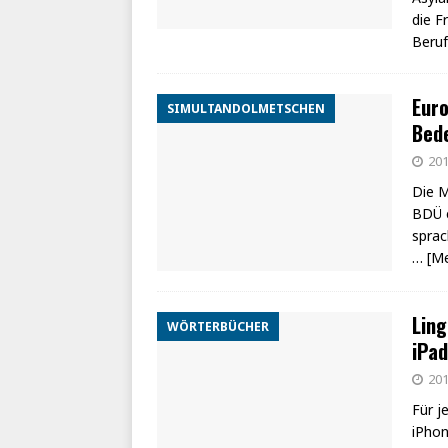
die F
Beru
Euro
SIMULTANDOLMETSCHEN
Bed
201
Die M
BDÜ e
sprac
… [M
Ling
WÖRTERBÜCHER
iPad
201
Für j
iPhon