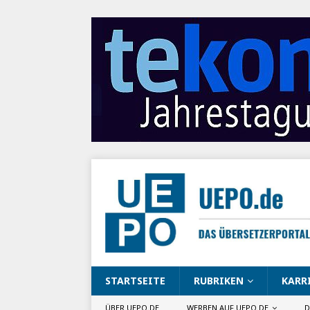
STARTSEITE
RUBRIKEN
KARR
ÜBER UEPO.DE
WERBEN AUF UEPO.DE
D