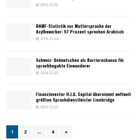
2016-12-25
BAMF-Statistik zur Muttersprache der
Asylbewerber: 57 Prozent sprechen Arabisch
2016-12-24
Schweiz: Dolmetschen als Karrierechance für
sprachbegabte Einwanderer
2016-12-23
Finanzinvestor H.I.G. Capital übernimmt weltweit
größten Sprachdienstleister Lionbridge
2016-12-22
1
2
…
4
»