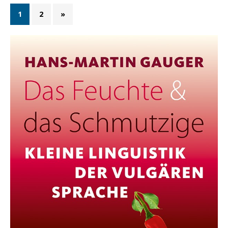
1
2
»