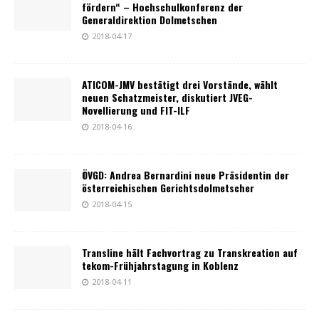
fördern“ – Hochschulkonferenz der
Generaldirektion Dolmetschen
2018-04-17
ATICOM-JMV bestätigt drei Vorstände, wählt
neuen Schatzmeister, diskutiert JVEG-
Novellierung und FIT-ILF
2018-04-16
ÖVGD: Andrea Bernardini neue Präsidentin der
österreichischen Gerichtsdolmetscher
2018-04-15
Transline hält Fachvortrag zu Transkreation auf
tekom-Frühjahrstagung in Koblenz
2018-04-11