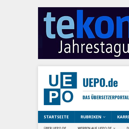
STARTSEITE
RUBRIKEN
KARR
ÜBER UEPO.DE
WERBEN AUF UEPO.DE
D