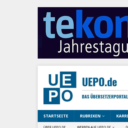
STARTSEITE
RUBRIKEN
KARR
ÜBER UEPO.DE
WERBEN AUF UEPO.DE
D