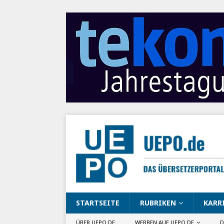
STARTSEITE
RUBRIKEN
KARR
ÜBER UEPO.DE
WERBEN AUF UEPO.DE
D