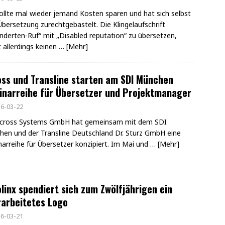
llte mal wieder jemand Kosten sparen und hat sich selbst
Übersetzung zurechtgebastelt. Die Klingelaufschrift
nderten-Ruf“ mit „Disabled reputation“ zu übersetzen,
t allerdings keinen
… [Mehr]
ss und Transline starten am SDI München
inarreihe für Übersetzer und Projektmanager
6-03-22
Across Systems GmbH hat gemeinsam mit dem SDI
en und der Transline Deutschland Dr. Sturz GmbH eine
arreihe für Übersetzer konzipiert. Im Mai und
… [Mehr]
linx spendiert sich zum Zwölfjährigen ein
arbeitetes Logo
6-03-21