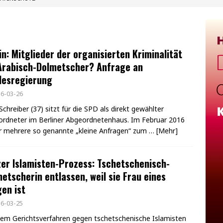
in: Mitglieder der organisierten Kriminalität
Arabisch-Dolmetscher? Anfrage an
desregierung
6-03-26
chreiber (37) sitzt für die SPD als direkt gewählter
rdneter im Berliner Abgeordnetenhaus. Im Februar 2016
r mehrere so genannte „kleine Anfragen“ zum
… [Mehr]
er Islamisten-Prozess: Tschetschenisch-
etscherin entlassen, weil sie Frau eines
en ist
6-03-25
nem Gerichtsverfahren gegen tschetschenische Islamisten