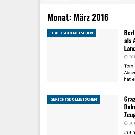
Monat:
März 2016
Berl
DIALOGDOLMETSCHEN
als 
Lan
201
Tom S
Abgeo
hat e
Graz
GERICHTSDOLMETSCHEN
Dolm
Zeug
201
In ei