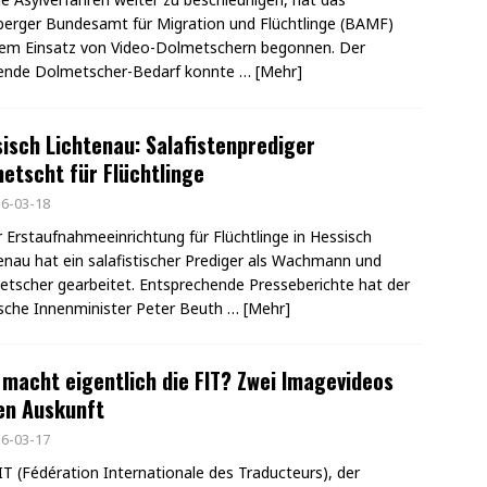
erger Bundesamt für Migration und Flüchtlinge (BAMF)
em Einsatz von Video-Dolmetschern begonnen. Der
gende Dolmetscher-Bedarf konnte
… [Mehr]
isch Lichtenau: Salafistenprediger
etscht für Flüchtlinge
6-03-18
r Erstaufnahmeeinrichtung für Flüchtlinge in Hessisch
enau hat ein salafistischer Prediger als Wachmann und
tscher gearbeitet. Entsprechende Presseberichte hat der
sche Innenminister Peter Beuth
… [Mehr]
macht eigentlich die FIT? Zwei Imagevideos
en Auskunft
6-03-17
IT (Fédération Internationale des Traducteurs), der