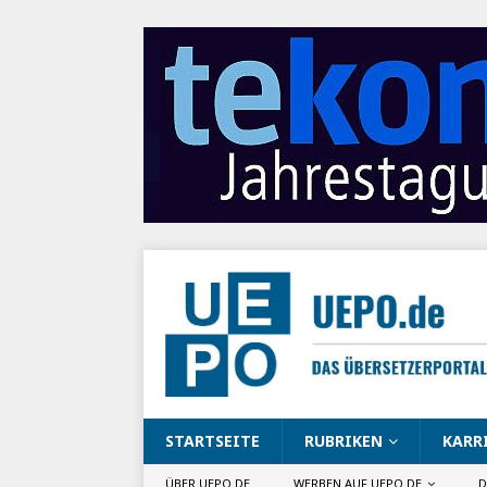
STARTSEITE
RUBRIKEN
KARR
ÜBER UEPO.DE
WERBEN AUF UEPO.DE
D