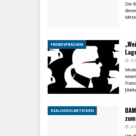
Die B
diese
Mitte
„Wei
FREMDSPRACHEN
Lage
201
Modes
einem
Franz
[dadu
BAMF
DIALOGDOLMETSCHEN
zum
201
Um di