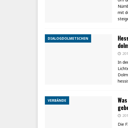
Nürnb
mit d
stei
Hess
DIALOGDOLMETSCHEN
dolm
201
In de
Licht
Dolme
hessi
Was 
VERBÄNDE
geb
201
Die F