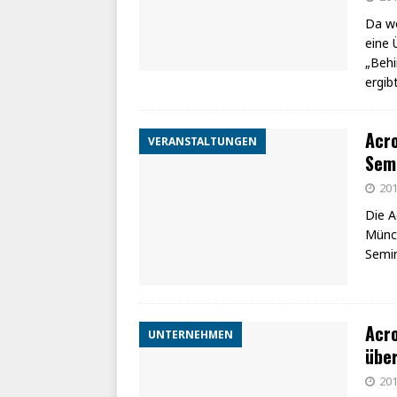
Da wo
eine 
„Behi
ergib
Acro
VERANSTALTUNGEN
Sem
201
Die 
Münch
Semin
Acro
UNTERNEHMEN
über
201