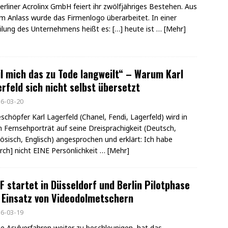
erliner Acrolinx GmbH feiert ihr zwölfjähriges Bestehen. Aus
m Anlass wurde das Firmenlogo überarbeitet. In einer
ilung des Unternehmens heißt es: […] heute ist
… [Mehr]
l mich das zu Tode langweilt“ – Warum Karl
rfeld sich nicht selbst übersetzt
6-03-20
chöpfer Karl Lagerfeld (Chanel, Fendi, Lagerfeld) wird in
 Fernsehporträt auf seine Dreisprachigkeit (Deutsch,
ösisch, Englisch) angesprochen und erklärt: Ich habe
rch] nicht EINE Persönlichkeit
… [Mehr]
 startet in Düsseldorf und Berlin Pilotphase
 Einsatz von Videodolmetschern
6-03-19
e Asylverfahren weiter zu beschleunigen, hat das