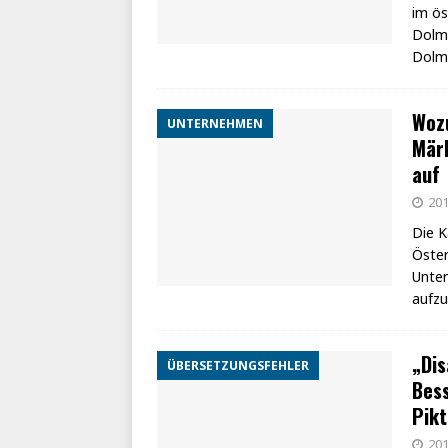
im ös
Dolme
Dolme
Wozu
UNTERNEHMEN
Mär
auf
201
Die K
Öster
Unte
aufzu
„Dis
ÜBERSETZUNGSFEHLER
Bess
Pik
201