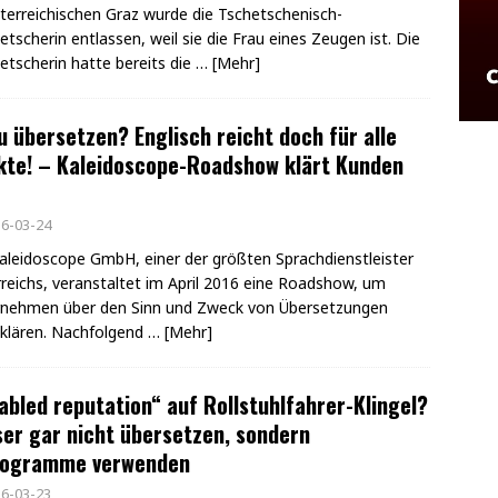
terreichischen Graz wurde die Tschetschenisch-
tscherin entlassen, weil sie die Frau eines Zeugen ist. Die
tscherin hatte bereits die
… [Mehr]
 übersetzen? Englisch reicht doch für alle
kte! – Kaleidoscope-Roadshow klärt Kunden
6-03-24
aleidoscope GmbH, einer der größten Sprachdienstleister
reichs, veranstaltet im April 2016 eine Roadshow, um
rnehmen über den Sinn und Zweck von Übersetzungen
klären. Nachfolgend
… [Mehr]
abled reputation“ auf Rollstuhlfahrer-Klingel?
er gar nicht übersetzen, sondern
togramme verwenden
6-03-23