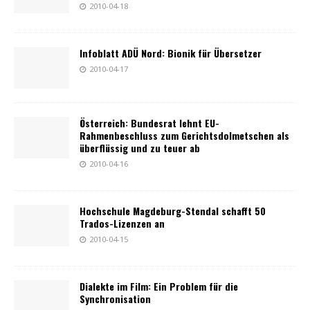
2010-04-18
Infoblatt ADÜ Nord: Bionik für Übersetzer
2010-04-17
Österreich: Bundesrat lehnt EU-
Rahmenbeschluss zum Gerichtsdolmetschen als
überflüssig und zu teuer ab
2010-04-16
Hochschule Magdeburg-Stendal schafft 50
Trados-Lizenzen an
2010-04-15
Dialekte im Film: Ein Problem für die
Synchronisation