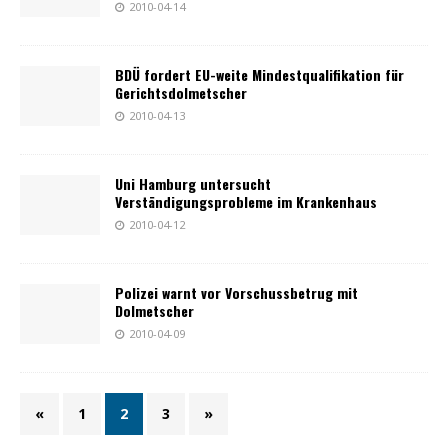
2010-04-14
BDÜ fordert EU-weite Mindestqualifikation für
Gerichtsdolmetscher
2010-04-13
Uni Hamburg untersucht
Verständigungsprobleme im Krankenhaus
2010-04-12
Polizei warnt vor Vorschussbetrug mit
Dolmetscher
2010-04-09
«
1
2
3
»