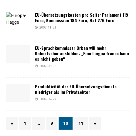
EU-Übersetzungskosten pro Seite: Parlament 119
Euro, Kommission 194 Euro, Rat 276 Euro
2007-11-21
EU-Sprachkommissar Orban will mehr
Dolmetscher ausbilden: „Eine Lingua franca kann
es nicht geben“
2007-03-06
Produktivität der EU-Übersetzungsdienste
niedriger als im Privatsektor
2007-02-27
«
1
…
9
10
11
»