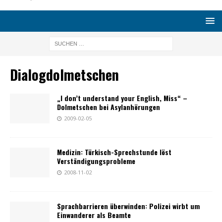
Dialogdolmetschen
„I don’t understand your English, Miss“ –
Dolmetschen bei Asylanhörungen
2009-02-05
Medizin: Türkisch-Sprechstunde löst
Verständigungsprobleme
2008-11-02
Sprachbarrieren überwinden: Polizei wirbt um
Einwanderer als Beamte