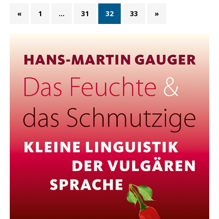
«
1
…
31
32
33
»